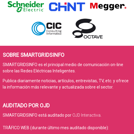
SOBRE SMARTGRIDSINFO
SMARTGRIDSINFO es el principal medio de comunicación on-line
sobre las Redes Eléctricas Inteligentes.
Publica diariamente noticias, artículos, entrevistas, TV, etc. y ofrece
la información más relevante y actualizada sobre el sector.
AUDITADO POR OJD
SMARTGRIDSINFO está auditado por
OJD Interactiva
.
TRÁFICO WEB (durante último mes auditado disponible):