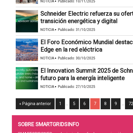
·
NOTICIA
Publicado:
10/11/2025
Schneider Electric refuerza su ofert
transición energética y digital
·
NOTICIA
Publicado:
31/10/2025
El Foro Económico Mundial destaca
Edge en la red eléctrica
·
NOTICIA
Publicado:
30/10/2025
El Innovation Summit 2025 de Schne
futuro para la energía inteligente
·
NOTICIA
Publicado:
27/10/2025
« Página anterior
1
…
5
6
7
8
9
…
7
SOBRE SMARTGRIDSINFO