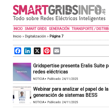
INICIO
SMART GRIDS
GENERACIÓN
TRANSPORTE / DISTRI
Inicio
»
Digitalización
»
Página 7
Facebook
LinkedIn
X
Pinterest
Email
Gridspertise presenta Eralis Suite pa
redes eléctricas
·
NOTICIA
Publicado:
24/11/2025
Webinar para analizar el papel de la 
generación de sistemas BESS
·
NOTICIA
Publicado:
24/11/2025