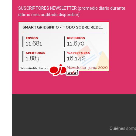
SUSCRIPTORES NEWSLETTER (promedio diario durante
último mes auditado disponible):
Quiénes som