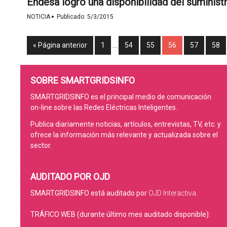
Endesa logró una disponibilidad del suminist
·
NOTICIA
Publicado:
5/3/2015
« Página anterior
1
…
54
55
56
57
58
SOBRE SMARTGRIDSINFO
SMARTGRIDSINFO es el principal medio de comunicación
on-line sobre las Redes Eléctricas Inteligentes.
Publica diariamente noticias, artículos, entrevistas, TV, etc. y
ofrece la información más relevante y actualizada sobre el
sector.
AUDITADO POR OJD
SMARTGRIDSINFO está auditado por
OJD Interactiva
.
TRÁFICO WEB (durante último mes auditado disponible):