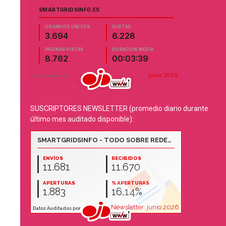
SUSCRIPTORES NEWSLETTER (promedio diario durante
último mes auditado disponible):