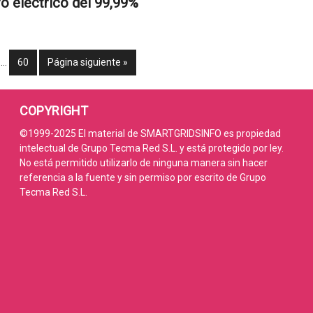
ro eléctrico del 99,99%
…
60
Página siguiente »
COPYRIGHT
©1999-2025 El material de SMARTGRIDSINFO es propiedad
intelectual de Grupo Tecma Red S.L. y está protegido por ley.
No está permitido utilizarlo de ninguna manera sin hacer
referencia a la fuente y sin permiso por escrito de Grupo
Tecma Red S.L.