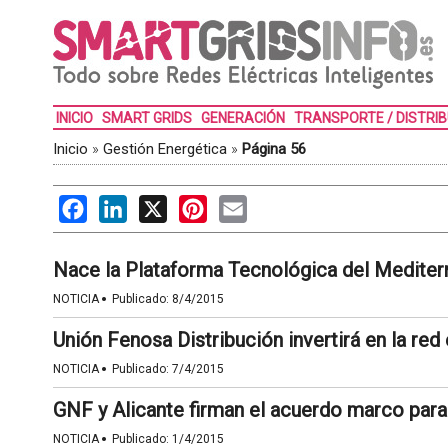
INICIO
SMART GRIDS
GENERACIÓN
TRANSPORTE / DISTRI
Inicio
»
Gestión Energética
»
Página 56
Facebook
LinkedIn
X
Pinterest
Email
Nace la Plataforma Tecnológica del Mediter
·
NOTICIA
Publicado:
8/4/2015
Unión Fenosa Distribución invertirá en la red 
·
NOTICIA
Publicado:
7/4/2015
GNF y Alicante firman el acuerdo marco para
·
NOTICIA
Publicado:
1/4/2015