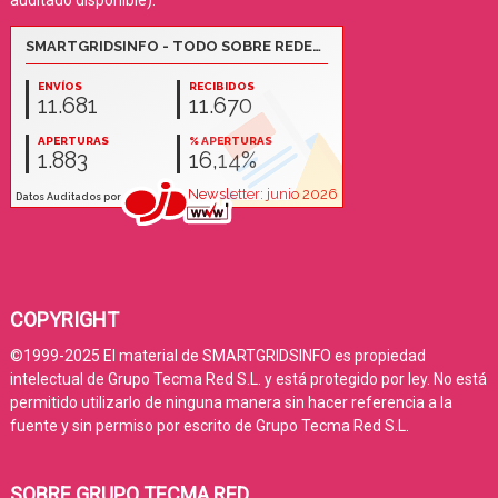
COPYRIGHT
©1999-2025 El material de SMARTGRIDSINFO es propiedad
intelectual de Grupo Tecma Red S.L. y está protegido por ley. No está
permitido utilizarlo de ninguna manera sin hacer referencia a la
fuente y sin permiso por escrito de Grupo Tecma Red S.L.
SOBRE GRUPO TECMA RED