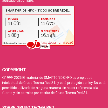
auditado disponible):
COPYRIGHT
©1999-2025 El material de SMARTGRIDSINFO es propiedad
intelectual de Grupo Tecma Red S.L. y está protegido por ley. No está
permitido utilizarlo de ninguna manera sin hacer referencia a la
fuente y sin permiso por escrito de Grupo Tecma Red S.L.
SOBRE GRUPO TECMA RED