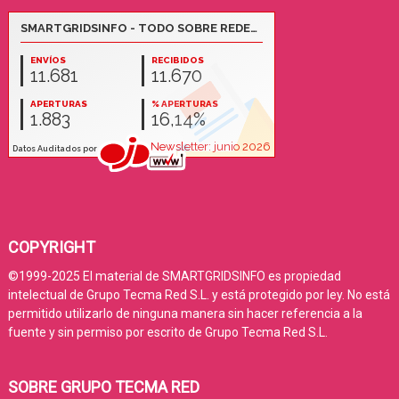
COPYRIGHT
©1999-2025 El material de SMARTGRIDSINFO es propiedad
intelectual de Grupo Tecma Red S.L. y está protegido por ley. No está
permitido utilizarlo de ninguna manera sin hacer referencia a la
fuente y sin permiso por escrito de Grupo Tecma Red S.L.
SOBRE GRUPO TECMA RED