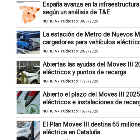
España avanza en la infraestructura
según un análisis de T&E
·
NOTICIA
Publicado:
30/7/2025
La estación de Metro de Nuevos Mi
cargadores para vehículos eléctric
·
NOTICIA
Publicado:
29/7/2025
Abiertas las ayudas del Moves III 2
eléctricos y puntos de recarga
·
NOTICIA
Publicado:
17/7/2025
Abierto el plazo del Moves III 2025
eléctricos e instalaciones de recar
·
NOTICIA
Publicado:
15/7/2025
El Plan Moves III destina 65 millon
eléctrica en Cataluña