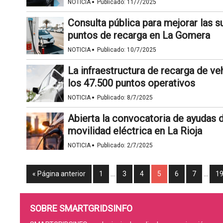
·
NOTICIA
Publicado:
11/7/2025
Consulta pública para mejorar las s
puntos de recarga en La Gomera
·
NOTICIA
Publicado:
10/7/2025
La infraestructura de recarga de ve
los 47.500 puntos operativos
·
NOTICIA
Publicado:
8/7/2025
Abierta la convocatoria de ayudas 
movilidad eléctrica en La Rioja
·
NOTICIA
Publicado:
2/7/2025
« Página anterior
1
…
3
4
5
6
7
…
1
SOBRE SMARTGRIDSINFO