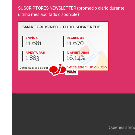
SUSCRIPTORES NEWSLETTER (promedio diario durante
último mes auditado disponible):
Quiénes som