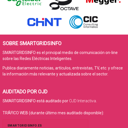
SOBRE SMARTGRIDSINFO
SMARTGRIDSINFO es el principal medio de comunicación on-line
sobre las Redes Eléctricas Inteligentes.
Publica diariamente noticias, artículos, entrevistas, TV, etc. y ofrece
la información más relevante y actualizada sobre el sector.
AUDITADO POR OJD
SMARTGRIDSINFO está auditado por
OJD Interactiva
.
TRÁFICO WEB (durante último mes auditado disponible):