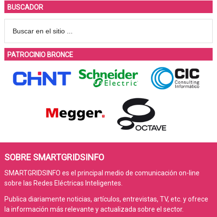
BUSCADOR
PATROCINIO BRONCE
SOBRE SMARTGRIDSINFO
SMARTGRIDSINFO es el principal medio de comunicación on-line
sobre las Redes Eléctricas Inteligentes.
Publica diariamente noticias, artículos, entrevistas, TV, etc. y ofrece
la información más relevante y actualizada sobre el sector.