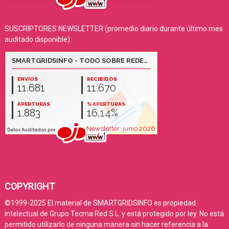
SUSCRIPTORES NEWSLETTER (promedio diario durante último mes
auditado disponible):
COPYRIGHT
©1999-2025 El material de SMARTGRIDSINFO es propiedad
intelectual de Grupo Tecma Red S.L. y está protegido por ley. No está
permitido utilizarlo de ninguna manera sin hacer referencia a la